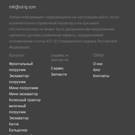
mkt@sd-lg.com
Любая информация, содержащаяся на настоящем сайте, носит
исключительно справочный характер и ни при каких
обстоятельствах не может быть расценена как предложение
заключить договор (публичная оферта, определяемой
положениями статьи 437 (2) Гражданского кодекса Российской
Федерации)
Каталог
сервис и
Other
запчасти
Фронтальный
O нас
Сервис
погрузчик
блог
Запчасти
Экскаватор-
Контакты
погрузчик
Мини-погрузчики
Мини экскаватор
Колесный трактор
вилочный
погрузчик
Экскаватор
Каток
Бульдозер