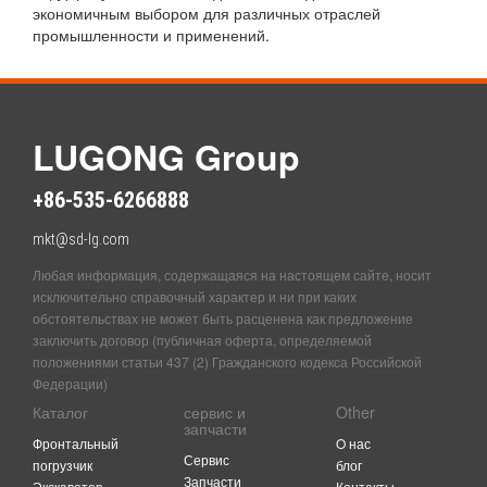
экономичным выбором для различных отраслей
промышленности и применений.
LUGONG Group
+86-535-6266888
mkt@sd-lg.com
Любая информация, содержащаяся на настоящем сайте, носит
исключительно справочный характер и ни при каких
обстоятельствах не может быть расценена как предложение
заключить договор (публичная оферта, определяемой
положениями статьи 437 (2) Гражданского кодекса Российской
Федерации)
Каталог
сервис и
Other
запчасти
Фронтальный
O нас
Сервис
погрузчик
блог
Запчасти
Экскаватор-
Контакты