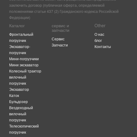
заключить договор (публичная оферта, определяемой
положениями статьи 437 (2) Гражданского кодекса Российской
Федерации)
Каталог
сервис и
Other
запчасти
Фронтальный
O нас
Сервис
погрузчик
блог
Запчасти
Экскаватор-
Контакты
погрузчик
Мини-погрузчики
Мини экскаватор
Колесный трактор
вилочный
погрузчик
Экскаватор
Каток
Бульдозер
Вездеходный
вилочный
погрузчик
Телескопический
погрузчик