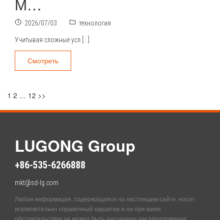
М…
2026/07/03
технология
Учитывая сложные усл […]
Смотреть
文
1
2
…
12
>>
章
分
LUGONG Group
页
+86-535-6266888
mkt@sd-lg.com
Любая информация, содержащаяся на настоящем сайте, носит
исключительно справочный характер и ни при каких
обстоятельствах не может быть расценена как предложение