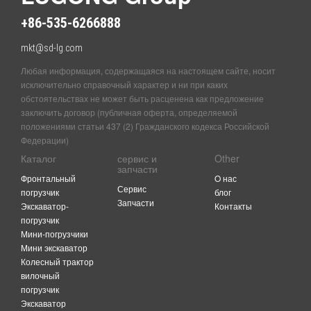
+86-535-6266888
mkt@sd-lg.com
Любая информация, содержащаяся на настоящем сайте, носит
исключительно справочный характер и ни при каких
обстоятельствах не может быть расценена как предложение
заключить договор (публичная оферта, определяемой
положениями статьи 437 (2) Гражданского кодекса Российской
Федерации)
Каталог
сервис и
Other
запчасти
Фронтальный
O нас
Сервис
погрузчик
блог
Запчасти
Экскаватор-
Контакты
погрузчик
Мини-погрузчики
Мини экскаватор
Колесный трактор
вилочный
погрузчик
Экскаватор