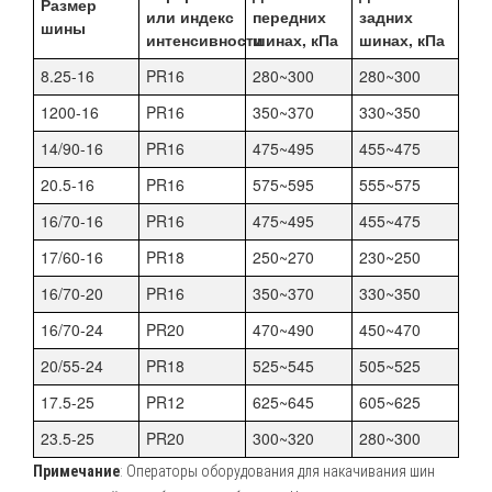
Размер
или индекс
передних
задних
шины
интенсивности
шинах, кПа
шинах, кПа
8.25-16
PR16
280~300
280~300
1200-16
PR16
350~370
330~350
14/90-16
PR16
475~495
455~475
20.5-16
PR16
575~595
555~575
16/70-16
PR16
475~495
455~475
17/60-16
PR18
250~270
230~250
16/70-20
PR16
350~370
330~350
16/70-24
PR20
470~490
450~470
20/55-24
PR18
525~545
505~525
17.5-25
PR12
625~645
605~625
23.5-25
PR20
300~320
280~300
Примечание
: Операторы оборудования для накачивания шин