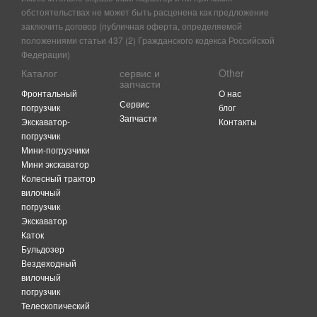
обстоятельствах не может быть расценена как предложение
заключить договор (публичная оферта, определяемой
положениями статьи 437 (2) Гражданского кодекса Российской
Федерации)
Каталог
сервис и
Other
запчасти
Фронтальный
O нас
Сервис
погрузчик
блог
Запчасти
Экскаватор-
Контакты
погрузчик
Мини-погрузчики
Мини экскаватор
Колесный трактор
вилочный
погрузчик
Экскаватор
Каток
Бульдозер
Вездеходный
вилочный
погрузчик
Телескопический