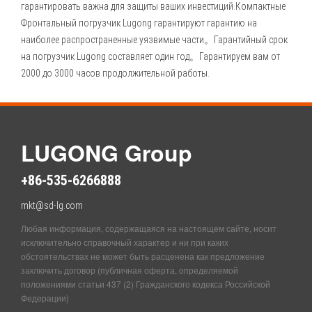
гарантировать важна для защиты ваших инвестиций.Компактные
Фронтальный погрузчик Lugong гарантируют гарантию на
наиболее распространенные уязвимые части。Гарантийный срок
на погрузчик Lugong составляет один год。Гарантируем вам от
2000 до 3000 часов продолжительной работы.
LUGONG Group
+86-535-6266888
mkt@sd-lg.com
Любая информация, содержащаяся на настоящем сайте, носит
исключительно справочный характер и ни при каких
обстоятельствах не может быть расценена как предложение
заключить договор (публичная оферта, определяемой
положениями статьи 437 (2) Гражданского кодекса Российской
Федерации)