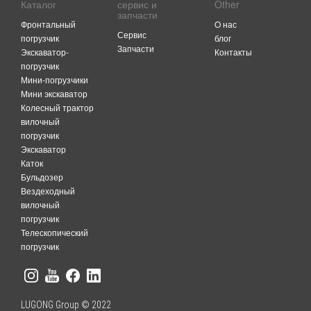
Каталог
сервис и
Other
запчасти
Фронтальный
O нас
Сервис
погрузчик
блог
Запчасти
Экскаватор-
Контакты
погрузчик
Мини-погрузчики
Мини экскаватор
Колесный трактор
вилочный
погрузчик
Экскаватор
Каток
Бульдозер
Вездеходный
вилочный
погрузчик
Телескопический
погрузчик
LUGONG Group © 2022