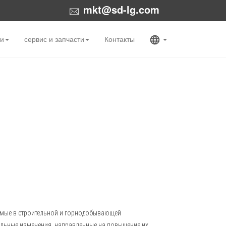
mkt@sd-lg.com
ти
сервис и запчасти
Контакты
уемые в строительной и горнодобывающей
ельные изменения, направленные на повышение их