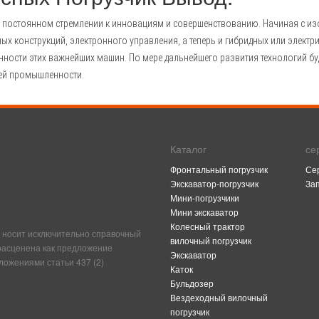
о постоянном стремлении к инновациям и совершенствованию. Начиная с из
ых конструкций, электронного управления, а теперь и гибридных или электр
ности этих важнейших машин. По мере дальнейшего развития технологий бу
ей промышленности.
Каталог
се
Фронтальный погрузчик
Се
Экскаватор-погрузчик
За
Мини-погрузчики
Мини экскаватор
Колесный трактор
 носит исключительно справочный
вилочный погрузчик
 расценена как предложение
Экскаватор
ложениями статьи 437 (2)
Каток
Бульдозер
Вездеходный вилочный
погрузчик