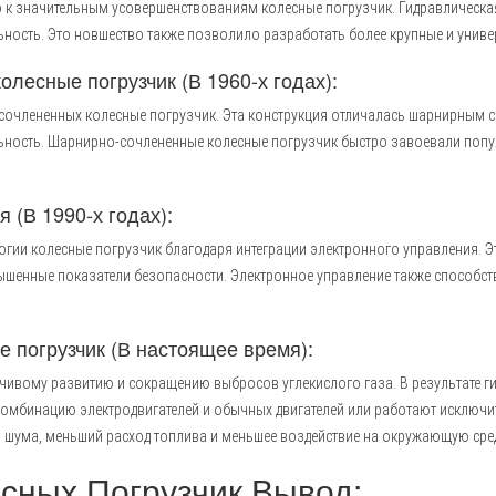
ло к значительным усовершенствованиям колесные погрузчик. Гидравлическ
ьность. Это новшество также позволило разработать более крупные и униве
лесные погрузчик (В 1960-х годах):
-сочлененных колесные погрузчик. Эта конструкция отличалась шарнирным 
ность. Шарнирно-сочлененные колесные погрузчик быстро завоевали попу
 (В 1990-х годах):
логии колесные погрузчик благодаря интеграции электронного управления. 
нные показатели безопасности. Электронное управление также способство
е погрузчик (В настоящее время):
йчивому развитию и сокращению выбросов углекислого газа. В результате г
бинацию электродвигателей и обычных двигателей или работают исключите
шума, меньший расход топлива и меньшее воздействие на окружающую сред
сных Погрузчик Вывод: