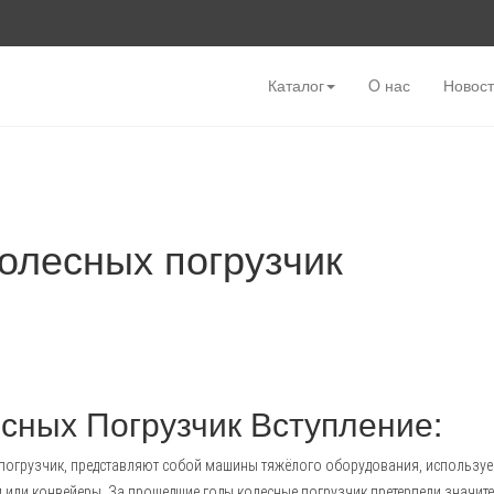
Каталог
O нас
Новос
олесных погрузчик
сных Погрузчик Вступление:
е погрузчик, представляют собой машины тяжёлого оборудования, использ
 или конвейеры. За прошедшие годы колесные погрузчик претерпели значит