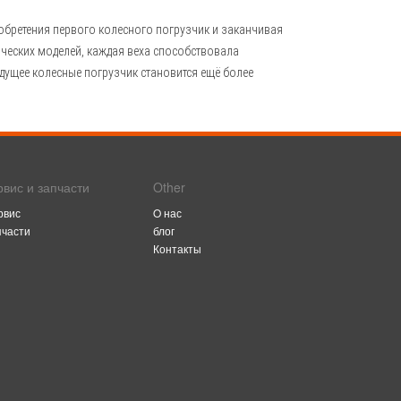
обретения первого колесного погрузчик и заканчивая
ических моделей, каждая веха способствовала
дущее колесные погрузчик становится ещё более
рвис и запчасти
Other
рвис
O нас
пчасти
блог
Контакты