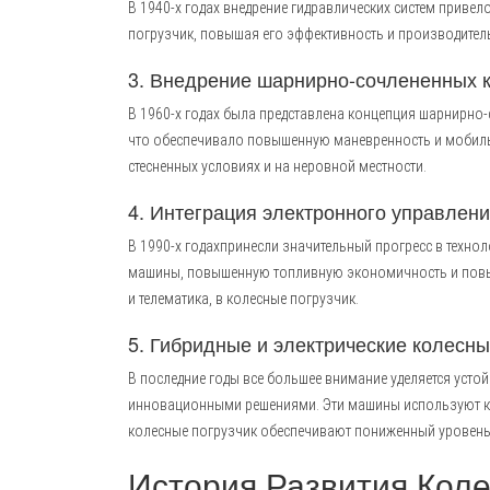
В 1940-х годах внедрение гидравлических систем приве
погрузчик, повышая его эффективность и производител
3. Внедрение шарнирно-сочлененных ко
В 1960-х годах была представлена концепция шарнирно
что обеспечивало повышенную маневренность и мобиль
стесненных условиях и на неровной местности.
4. Интеграция электронного управления
В 1990-х годахпринесли значительный прогресс в техно
машины, повышенную топливную экономичность и повыше
и телематика, в колесные погрузчик.
5. Гибридные и электрические колесны
В последние годы все большее внимание уделяется усто
инновационными решениями. Эти машины используют ком
колесные погрузчик обеспечивают пониженный уровень 
История Развития Коле