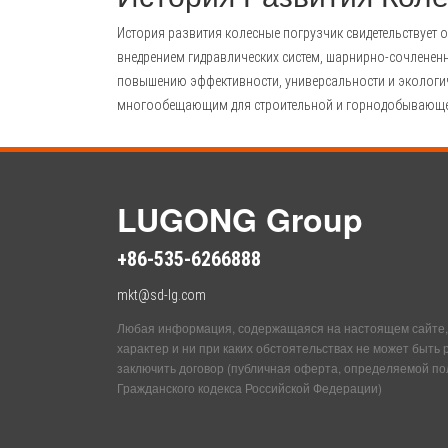
История развития
колесные погрузчик
свидетельствует 
внедрением гидравлических систем, шарнирно-сочлененн
повышению эффективности, универсальности и экологич
многообещающим для строительной и горнодобывающ
LUGONG Group
+86-535-6266888
mkt@sd-lg.com
Любая информация, содержащаяся на настоящем сайте,
характер и ни при каких обстоятельствах не может быть
заключить договор (публичная оферта, определяемой по
Гражданского кодекса Российской Федерации)