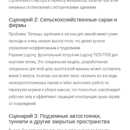
строительного мусора и переносу материалов, избегая при этом
ненужных столкновений с историческими зданиями.
Сценарий 2: Сельскохозяйственные сараи и
фермы
Проблема: Теплицы, курятники и загоны для свиней имеют узкие
проходы и очень низкую высоту пола, что делает ручное
управление неэффективным и трудоемким.
Решение Lugong: фронтальный погрузчик Lugong T920/T930 для
коротких теплиц. Это специальная модель, разработанная
специально для этой цели, высота всей машины может составлять
менее 2 метров, поэтому она может легко заезжать во все виды
низкорасположенных сараев и гибко выполнять работу по
перегрузке кормов и уборке навоза, что полностью освобождает
рабочую силу и эффективно защищает конструкцию крыш сараев
от повреждений.
Сценарий 3: Подземные автостоянки,
туннели и другие закрытые пространства