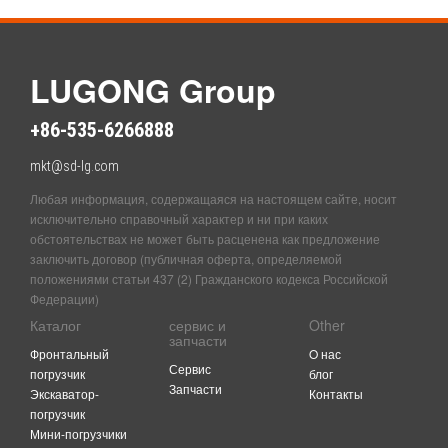
LUGONG Group
+86-535-6266888
mkt@sd-lg.com
Любая информация, содержащаяся на настоящем сайте, носит
исключительно справочный характер и ни при каких
обстоятельствах не может быть расценена как предложение
заключить договор (публичная оферта, определяемой
положениями статьи 437 (2) Гражданского кодекса Российской
Федерации)
Каталог
сервис и
Other
запчасти
Фронтальный
O нас
Сервис
погрузчик
блог
Запчасти
Экскаватор-
Контакты
погрузчик
Мини-погрузчики