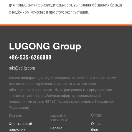
для повышения производительности, выполняя обещания бренда
о надёжном качестве и простоте эксплуатации.
LUGONG Group
+86-535-6266888
mkt@sd-lg.com
Любая информация, содержащаяся на настоящем сайте, носит
исключительно справочный характер и ни при каких
обстоятельствах не может быть расценена как предложение
заключить договор (публичная оферта, определяемой
положениями статьи 437 (2) Гражданского кодекса Российской
Федерации)
Каталог
сервис и
Other
запчасти
Фронтальный
O нас
Сервис
погрузчик
блог