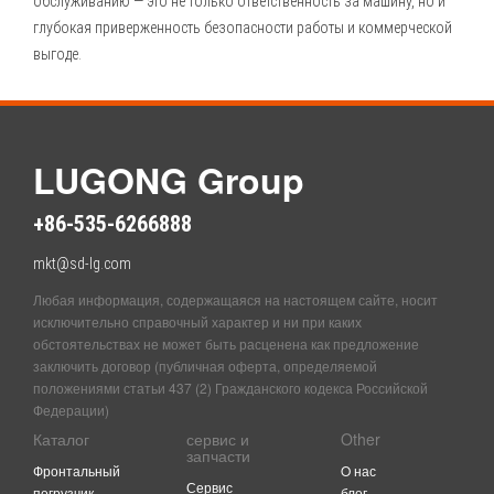
обслуживанию — это не только ответственность за машину, но и
глубокая приверженность безопасности работы и коммерческой
выгоде.
LUGONG Group
+86-535-6266888
mkt@sd-lg.com
Любая информация, содержащаяся на настоящем сайте, носит
исключительно справочный характер и ни при каких
обстоятельствах не может быть расценена как предложение
заключить договор (публичная оферта, определяемой
положениями статьи 437 (2) Гражданского кодекса Российской
Федерации)
Каталог
сервис и
Other
запчасти
Фронтальный
O нас
Сервис
погрузчик
блог