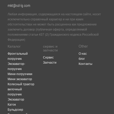
mkt@sd-lg.com
Любая информация, содержащаяся на настоящем сайте, носит
исключительно справочный характер и ни при каких
обстоятельствах не может быть расценена как предложение
заключить договор (публичная оферта, определяемой
положениями статьи 437 (2) Гражданского кодекса Российской
Федерации)
Каталог
сервис и
Other
запчасти
Фронтальный
O нас
Сервис
погрузчик
блог
Запчасти
Экскаватор-
Контакты
погрузчик
Мини-погрузчики
Мини экскаватор
Колесный трактор
вилочный
погрузчик
Экскаватор
Каток
Бульдозер