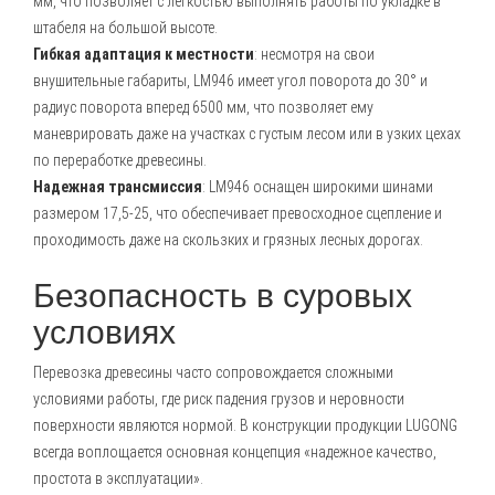
мм, что позволяет с легкостью выполнять работы по укладке в
штабеля на большой высоте.
Гибкая адаптация к местности
: несмотря на свои
внушительные габариты, LM946 имеет угол поворота до 30° и
радиус поворота вперед 6500 мм, что позволяет ему
маневрировать даже на участках с густым лесом или в узких цехах
по переработке древесины.
Надежная трансмиссия
: LM946 оснащен широкими шинами
размером 17,5-25, что обеспечивает превосходное сцепление и
проходимость даже на скользких и грязных лесных дорогах.
Безопасность в суровых
условиях
Перевозка древесины часто сопровождается сложными
условиями работы, где риск падения грузов и неровности
поверхности являются нормой. В конструкции продукции LUGONG
всегда воплощается основная концепция «надежное качество,
простота в эксплуатации».