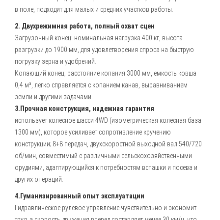
в поле, подходит для малых и средних участков работы.
2. Двухрежимная работа, полный охват сцен
Загрузочный конец: номинальная нагрузка 400 кг, высота
разгрузки до 1900 мм, для удовлетворения спроса на быструю
погрузку зерна и удобрений.
Копающий конец: расстояние копания 3000 мм, емкость ковша
0,4 м³, легко справляется с копанием канав, выравниванием
земли и другими задачами.
3.Прочная конструкция, надежная гарантия
использует колесное шасси 4WD (изометрическая колесная база
1300 мм), которое усиливает сопротивление кручению
конструкции; 8+8 передач, двухскоростной выходной вал 540/720
об/мин, совместимый с различными сельскохозяйственными
орудиями, адаптирующийся к потребностям вспашки и посева и
других операций.
4.Гуманизированный опыт эксплуатации
Гидравлическое рулевое управление чувствительно и экономит
труд, а скорость движения вперед составляет менее 30 км/ч, что