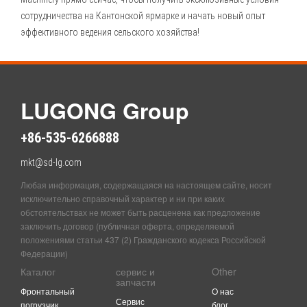
сотрудничества на Кантонской ярмарке и начать новый опыт
эффективного ведения сельского хозяйства!
LUGONG Group
+86-535-6266888
mkt@sd-lg.com
Любая информация, содержащаяся на настоящем сайте, носит
исключительно справочный характер и ни при каких
обстоятельствах не может быть расценена как предложение
заключить договор (публичная оферта, определяемой
положениями статьи 437 (2) Гражданского кодекса Российской
Федерации)
Каталог
сервис и
Other
запчасти
Фронтальный
O нас
Сервис
погрузчик
блог