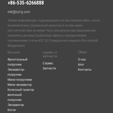
+86-535-6266888
mkt@sd-lg.com
Любая информация, содержащаяся на настоящем сайте, носит
исключительно справочный характер и ни при каких
обстоятельствах не может быть расценена как предложение
заключить договор (публичная оферта, определяемой
положениями статьи 437 (2) Гражданского кодекса Российской
Федерации)
Каталог
сервис и
Other
запчасти
Фронтальный
O нас
Сервис
погрузчик
блог
Запчасти
Экскаватор-
Контакты
погрузчик
Мини-погрузчики
Мини экскаватор
Колесный трактор
вилочный
погрузчик
Экскаватор
Каток