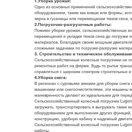
1.Уборка урожая:
Одно из основных применений сельскохозяйстве
оборудованием, таким как ковши или формы, кото
зерна в гусеницы или перемещении тюков сена, 
2.Погрузочно-разгрузочные работы:
Помимо уборки урожая, сельскохозяйственные ко
перемещения и укладки тюков сена до погрузки 
материалов. Благодаря своим мощным двигателя
сложными задачами по погрузке-разгрузке матер
3. Строительство и техническое обслуживани
Сельскохозяйственные колесные погрузчики не о
ремонтных работ на ферме. Будь то рытье транш
справляться с широким спектром строительных и
4.Уборка снега:
В регионах с суровыми зимами для уборки снега
машинами или снегоочистителями, эти машины мо
маневренность делают их идеальными для передв
Сельскохозяйственный колесный погрузчик Lugo
загружать, транспортировать и выгружать такие 
оборудованием для выполнения других функций, 
конструкцию, удобную кабину и надежный двигате
Сельскохозяйственный колесный погрузчик Lugo
работы.