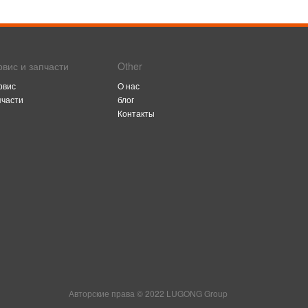
рвис и запчасти
Other
рвис
O нас
пчасти
блог
Контакты
Авторские права © 2022 LUGONG Group