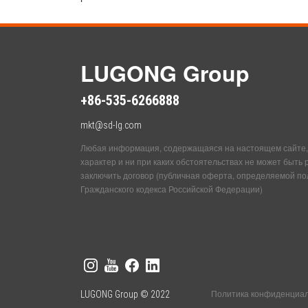
LUGONG Group
+86-535-6266888
mkt@sd-lg.com
Любая информация, содержащаяся на настоящем сайте,
характер и ни при каких обстоятельствах не может быть
заключить договор (публичная оферта, определяемой по
Гражданского кодекса Российской Федерации)
Политика конфиденциа
LUGONG Group © 2022