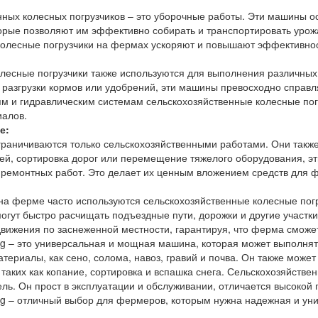
нных колесных погрузчиков – это уборочные работы. Эти машины
рые позволяют им эффективно собирать и транспортировать урожай.
колесные погрузчики на фермах ускоряют и повышают эффективнос
лесные погрузчики также используются для выполнения различных
и разгрузки кормов или удобрений, эти машины превосходно справ
м и гидравлическим системам сельскохозяйственные колесные пог
иалов.
е:
граничиваются только сельскохозяйственными работами. Они также
ей, сортировка дорог или перемещение тяжелого оборудования, э
 ремонтных работ. Это делает их ценным вложением средств для 
 на ферме часто используются сельскохозяйственные колесные по
гут быстро расчищать подъездные пути, дорожки и другие участки
ижения по заснеженной местности, гарантируя, что ферма сможет
ng – это универсальная и мощная машина, которая может выполня
материалы, как сено, солома, навоз, гравий и почва. Он также мо
таких как копание, сортировка и вспашка снега. Сельскохозяйстве
ль. Он прост в эксплуатации и обслуживании, отличается высокой
ng – отличный выбор для фермеров, которым нужна надежная и ун