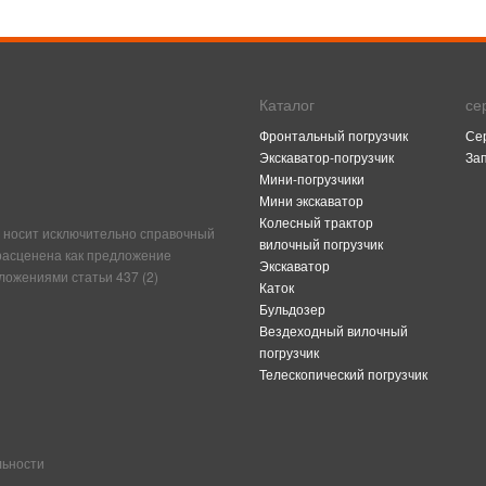
Каталог
се
Фронтальный погрузчик
Се
Экскаватор-погрузчик
За
Мини-погрузчики
Мини экскаватор
Колесный трактор
 носит исключительно справочный
вилочный погрузчик
 расценена как предложение
Экскаватор
ложениями статьи 437 (2)
Каток
Бульдозер
Вездеходный вилочный
погрузчик
Телескопический погрузчик
льности