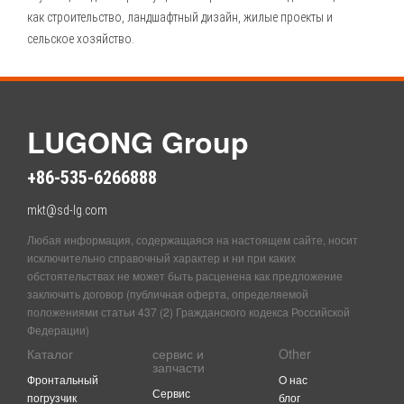
как строительство, ландшафтный дизайн, жилые проекты и
сельское хозяйство.
LUGONG Group
+86-535-6266888
mkt@sd-lg.com
Любая информация, содержащаяся на настоящем сайте, носит
исключительно справочный характер и ни при каких
обстоятельствах не может быть расценена как предложение
заключить договор (публичная оферта, определяемой
положениями статьи 437 (2) Гражданского кодекса Российской
Федерации)
Каталог
сервис и
Other
запчасти
Фронтальный
O нас
Сервис
погрузчик
блог