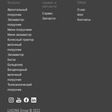
Каталог
сервис и
Other
запчасти
Фронтальный
O нас
Сервис
погрузчик
блог
Запчасти
Экскаватор-
Контакты
погрузчик
Мини-погрузчики
Мини экскаватор
Колесный трактор
вилочный
погрузчик
Экскаватор
Каток
Бульдозер
Вездеходный
вилочный
погрузчик
Телескопический
погрузчик
LUGONG Group © 2022