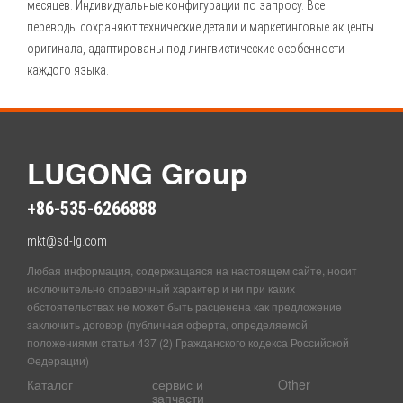
месяцев. Индивидуальные конфигурации по запросу. Все
переводы сохраняют технические детали и маркетинговые акценты
оригинала, адаптированы под лингвистические особенности
каждого языка.
LUGONG Group
+86-535-6266888
mkt@sd-lg.com
Любая информация, содержащаяся на настоящем сайте, носит
исключительно справочный характер и ни при каких
обстоятельствах не может быть расценена как предложение
заключить договор (публичная оферта, определяемой
положениями статьи 437 (2) Гражданского кодекса Российской
Федерации)
Каталог
сервис и
Other
запчасти