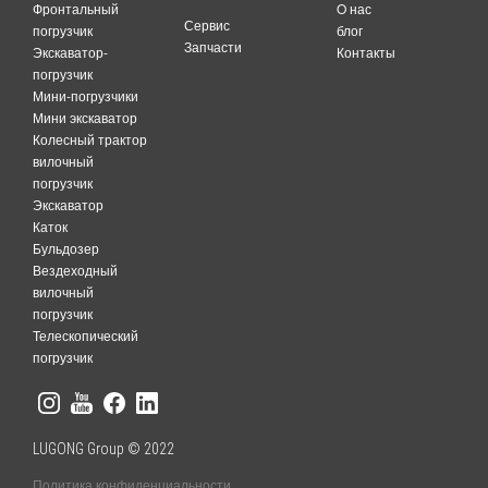
Фронтальный
O нас
Сервис
погрузчик
блог
Запчасти
Экскаватор-
Контакты
погрузчик
Мини-погрузчики
Мини экскаватор
Колесный трактор
вилочный
погрузчик
Экскаватор
Каток
Бульдозер
Вездеходный
вилочный
погрузчик
Телескопический
погрузчик
LUGONG Group © 2022
Политика конфиденциальности