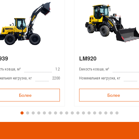
939
LM920
ть ковша, м³
1.2
Емкость ковша, м³
альная нагрузка, кг
2200
Номинальная нагрузка, кг
Более
Более