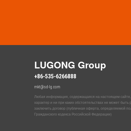
LUGONG Group
+86-535-6266888
mkt@sd-lg.com
Любая информация, содержащаяся на настоящем сайте,
характер и ни при каких обстоятельствах не может быть
заключить договор (публичная оферта, определяемой по
Гражданского кодекса Российской Федерации)