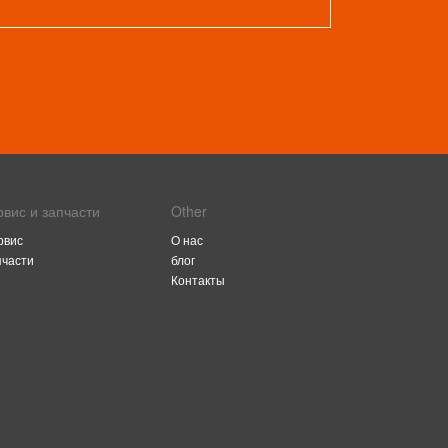
рвис и запчасти
Other
рвис
O нас
пчасти
блог
Контакты