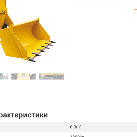
рактеристики
0.9m³
1800kg