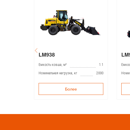
LM938
LM
Емкость ковша, м³
1.1
Емкос
Номинальная нагрузка, кг
2000
Номин
Более