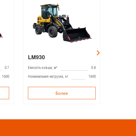
LM930
LM946
0.7
Емкость ковша, м³
0.8
Емкость ковш
1600
Номинальная нагрузка, кг
1600
Номинальная 
Более