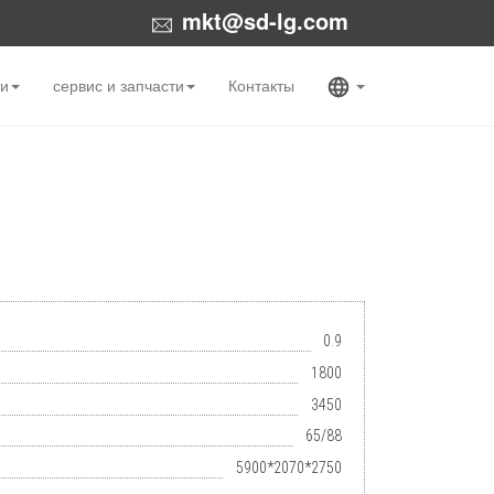
mkt@sd-lg.com
ти
сервис и запчасти
Контакты
0.9
1800
3450
65/88
5900*2070*2750