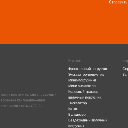
Каталог
се
Фронтальный погрузчик
Се
Экскаватор-погрузчик
За
Мини-погрузчики
Мини экскаватор
Колесный трактор
 носит исключительно справочный
вилочный погрузчик
 расценена как предложение
Экскаватор
ложениями статьи 437 (2)
Каток
Бульдозер
Вездеходный вилочный
погрузчик