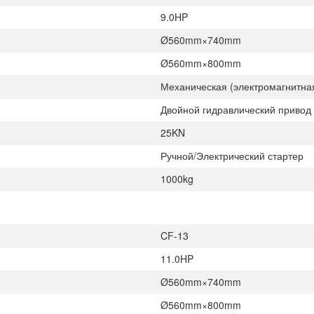
9.0HP
Ø560mm×740mm
Ø560mm×800mm
Механическая (электромагнитна
Двойной гидравлический привод
25KN
Ручной/Электрический стартер
1000kg
CF-13
11.0HP
Ø560mm×740mm
Ø560mm×800mm