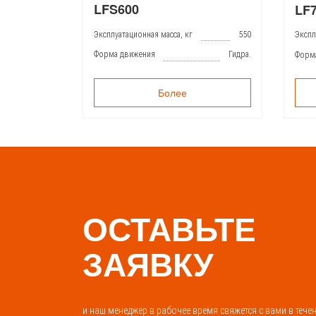
LFS600
LF
Эксплуатационная масса, кг
550
Экспл
Форма движения
Гидра.
Форм
Более
ОСТАВЬТЕ
ЗАЯВКУ
и наш менеджер в рабочее время свяжется с вами в тече