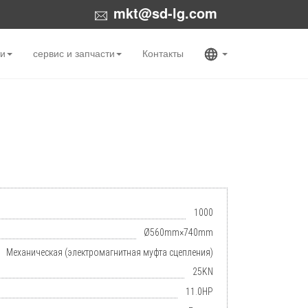
mkt@sd-lg.com
ти
сервис и запчасти
Контакты
1000
Ø560mm×740mm
Механическая (электромагнитная муфта сцепления)
25KN
11.0HP