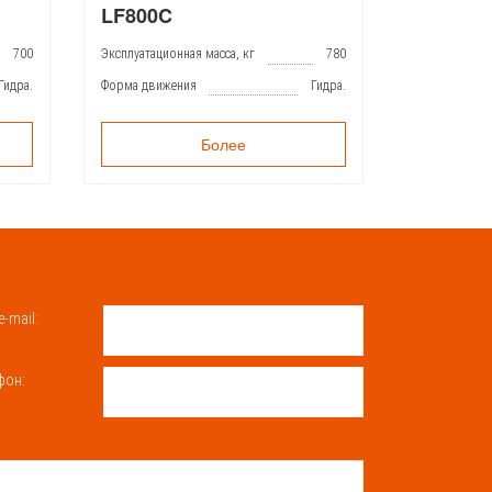
LF800C
LF855
700
Эксплуатационная масса, кг
780
Эксплуатацион
Гидра.
Форма движения
Гидра.
Форма движе
Более
e-mail:
фон: