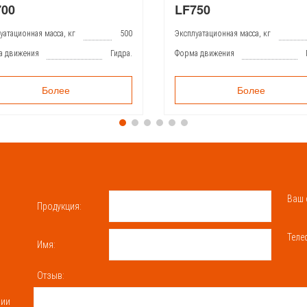
700
LF750
уатационная масса, кг
500
Эксплуатационная масса, кг
а движения
Гидра.
Форма движения
Более
Более
Ваш 
Продукция:
Теле
Имя:
Отзыв:
нии